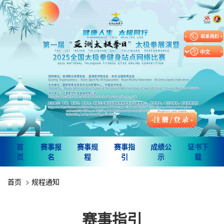
首
赛事报
赛事规
赛事指
成绩公
证书下
页
名
程
引
示
载
首页
规程通知
赛事指引