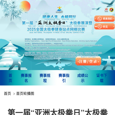
首
赛事报
赛事规
赛事指
成绩公
证书下
页
名
程
引
示
载
首页
首页轮播图
第一届“亚洲太极拳日”太极拳